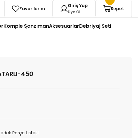
Giriş Yap
Favorilerim
Sepet
Üye Ol
or
Komple Şanzıman
Aksesuarlar
Debriyaj Seti
ATARLI-450
Yedek Parça Listesi