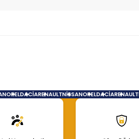
Bu ürüne ilk yorumu siz yapın!
Yorum Yaz
N
OPEL
DACİA
RENAULT
NİSSAN
OPEL
DACİA
RENAULT
N