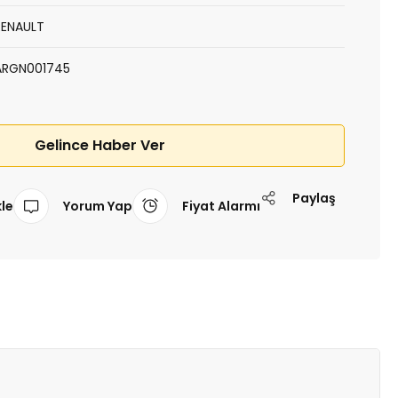
RENAULT
ARGN001745
Gelince Haber Ver
Paylaş
Yorum Yap
Fiyat Alarmı