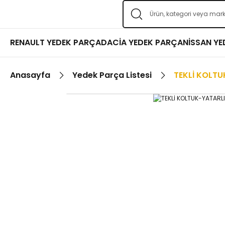
RENAULT YEDEK PARÇA
DACİA YEDEK PARÇA
NİSSAN Y
Anasayfa
Yedek Parça Listesi
TEKLİ KOLT