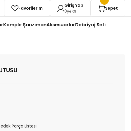
Giriş Yap
Favorilerim
Sepet
Üye Ol
or
Komple Şanzıman
Aksesuarlar
Debriyaj Seti
KUTUSU
Yedek Parça Listesi