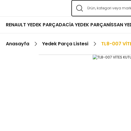
RENAULT YEDEK PARÇA
DACİA YEDEK PARÇA
NİSSAN Y
Anasayfa
Yedek Parça Listesi
TL8-007 VİT