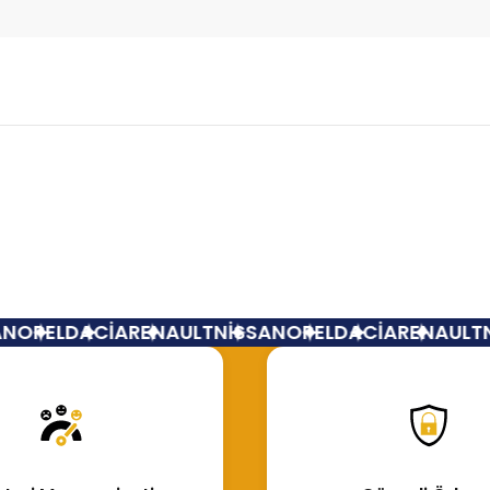
Bu ürüne ilk yorumu siz yapın!
Yorum Yaz
N
OPEL
DACİA
RENAULT
NİSSAN
OPEL
DACİA
RENAULT
N