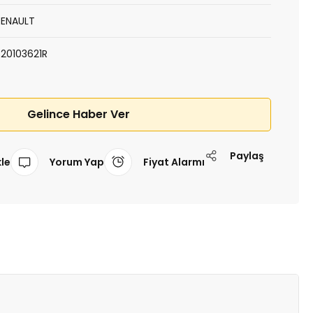
RENAULT
320103621R
Gelince Haber Ver
Paylaş
Yorum Yap
Fiyat Alarmı