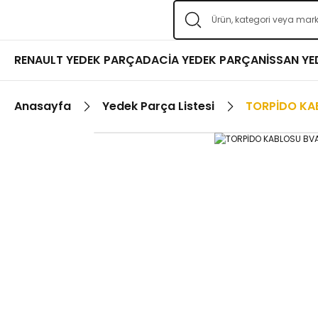
RENAULT YEDEK PARÇA
DACİA YEDEK PARÇA
NİSSAN Y
Anasayfa
Yedek Parça Listesi
TORPİDO KA