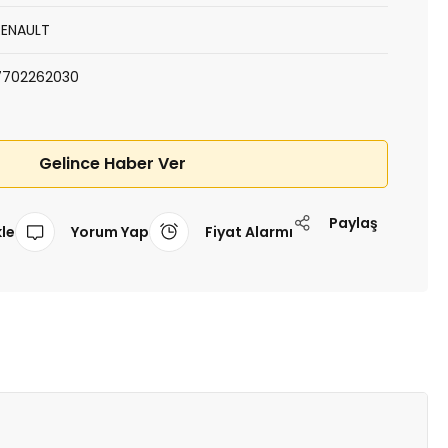
RENAULT
7702262030
Gelince Haber Ver
Paylaş
Yorum Yap
Fiyat Alarmı