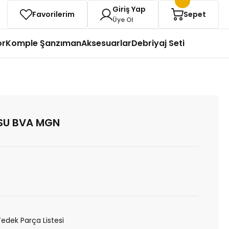
Giriş Yap
Favorilerim
Sepet
Üye Ol
or
Komple Şanzıman
Aksesuarlar
Debriyaj Seti
SU BVA MGN
Yedek Parça Listesi