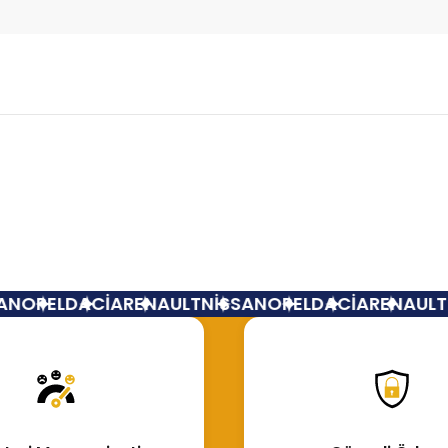
Bu ürüne ilk yorumu siz yapın!
Yorum Yaz
N
OPEL
DACİA
RENAULT
NİSSAN
OPEL
DACİA
RENAULT
N