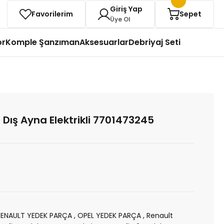
Giriş Yap
Favorilerim
Sepet
Üye Ol
or
Komple Şanzıman
Aksesuarlar
Debriyaj Seti
l Dış Ayna Elektrikli 7701473245
RENAULT YEDEK PARÇA
,
OPEL YEDEK PARÇA
,
Renault