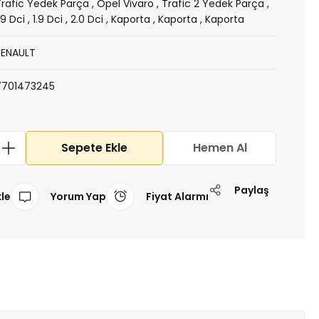
Trafic Yedek Parça
,
Opel Vivaro
,
Trafic 2 Yedek Parça
,
.9 Dci
,
1.9 Dci
,
2.0 Dci
,
Kaporta
,
Kaporta
,
Kaporta
RENAULT
7701473245
Sepete Ekle
Hemen Al
Paylaş
Yorum Yap
Fiyat Alarmı