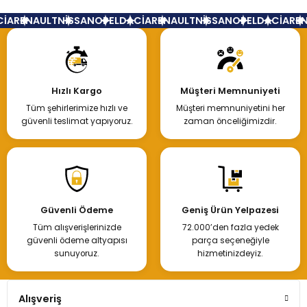
İA
RENAULT
NİSSAN
OPEL
DACİA
RENAULT
NİSSAN
OPEL
DACİA
REN
Hızlı Kargo
Müşteri Memnuniyeti
Tüm şehirlerimize hızlı ve
Müşteri memnuniyetini her
güvenli teslimat yapıyoruz.
zaman önceliğimizdir.
Güvenli Ödeme
Geniş Ürün Yelpazesi
Tüm alışverişlerinizde
72.000’den fazla yedek
güvenli ödeme altyapısı
parça seçeneğiyle
sunuyoruz.
hizmetinizdeyiz.
Alışveriş