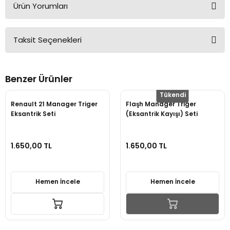
Ürün Yorumları
Taksit Seçenekleri
Bu ürüne ilk yorumu siz yapın!
Benzer Ürünler
Yorum Yaz
Tükendi
Renault 21 Manager Triger
Flaşh Manager Triger
Eksantrik Seti
(Eksantrik Kayışı) Seti
7701468167
1.650,00 TL
1.650,00 TL
Hemen İncele
Hemen İncele