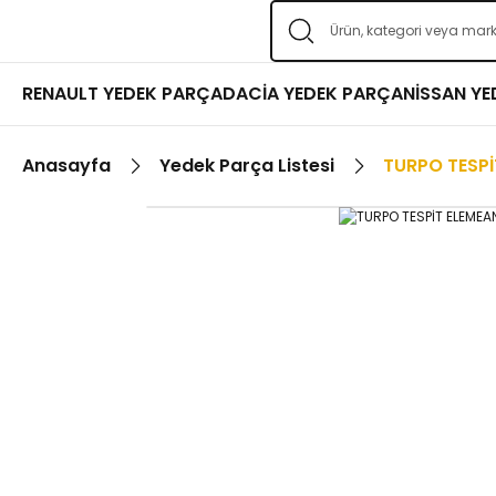
RENAULT YEDEK PARÇA
DACİA YEDEK PARÇA
NİSSAN Y
Anasayfa
Yedek Parça Listesi
TURPO TESPİT