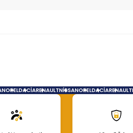
Bu ürüne ilk yorumu siz yapın!
Yorum Yaz
N
OPEL
DACİA
RENAULT
NİSSAN
OPEL
DACİA
RENAULT
N