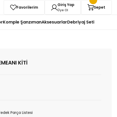
Giriş Yap
Favorilerim
Sepet
Üye Ol
or
Komple Şanzıman
Aksesuarlar
Debriyaj Seti
EMEANI KİTİ
Yedek Parça Listesi