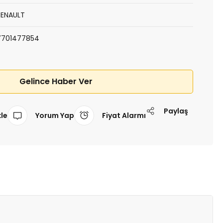
RENAULT
7701477854
Gelince Haber Ver
Paylaş
Yorum Yap
Fiyat Alarmı