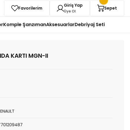
Giriş Yap
Favorilerim
Sepet
Üye Ol
or
Komple Şanzıman
Aksesuarlar
Debriyaj Seti
DA KARTI MGN-II
RENAULT
7701209487