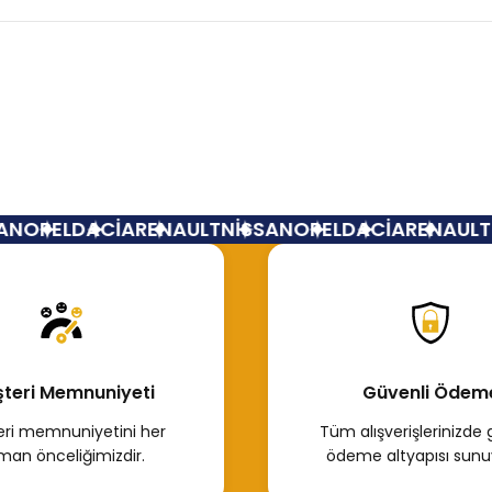
Bu ürüne ilk yorumu siz yapın!
Yorum Yaz
N
OPEL
DACİA
RENAULT
NİSSAN
OPEL
DACİA
RENAULT
N
teri Memnuniyeti
Güvenli Ödem
ri memnuniyetini her
Tüm alışverişlerinizde 
man önceliğimizdir.
ödeme altyapısı sunu