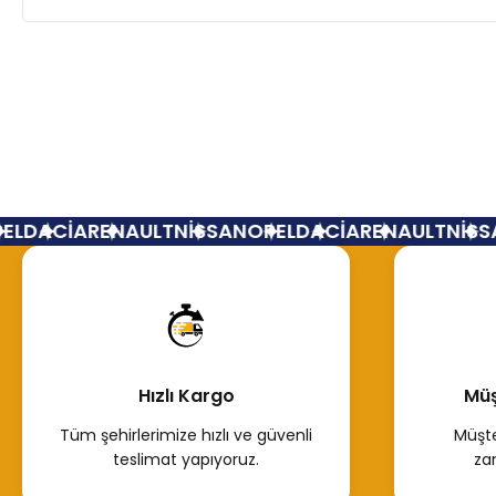
L
DACİA
RENAULT
NİSSAN
OPEL
DACİA
RENAULT
NİSSA
Hızlı Kargo
Müş
Tüm şehirlerimize hızlı ve güvenli
Müşte
teslimat yapıyoruz.
za