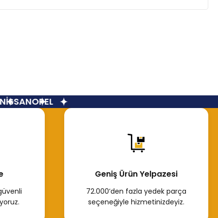
İSSAN
OPEL
e
Geniş Ürün Yelpazesi
güvenli
72.000’den fazla yedek parça
yoruz.
seçeneğiyle hizmetinizdeyiz.