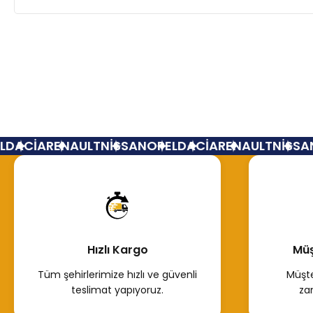
DACİA
RENAULT
NİSSAN
OPEL
DACİA
RENAULT
NİSSAN
Hızlı Kargo
Müş
Tüm şehirlerimize hızlı ve güvenli
Müşte
teslimat yapıyoruz.
za