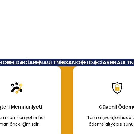
Bu ürüne ilk yorumu siz yapın!
Yorum Yaz
OPEL
DACİA
RENAULT
NİSSAN
OPEL
DACİA
RENAULT
Nİ
teri Memnuniyeti
Güvenli Ödem
ri memnuniyetini her
Tüm alışverişlerinizde 
man önceliğimizdir.
ödeme altyapısı sunu