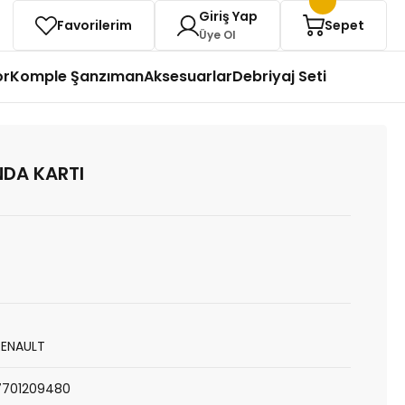
Giriş Yap
Favorilerim
Sepet
Üye Ol
or
Komple Şanzıman
Aksesuarlar
Debriyaj Seti
DA KARTI
RENAULT
7701209480