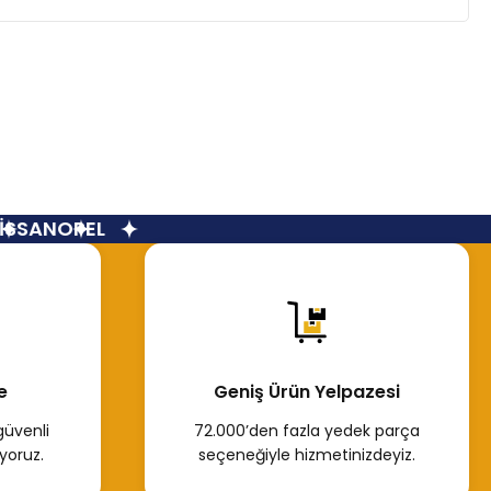
SSAN
OPEL
e
Geniş Ürün Yelpazesi
güvenli
72.000’den fazla yedek parça
yoruz.
seçeneğiyle hizmetinizdeyiz.