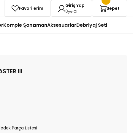
Giriş Yap
Favorilerim
Sepet
Üye Ol
or
Komple Şanzıman
Aksesuarlar
Debriyaj Seti
STER III
Yedek Parça Listesi