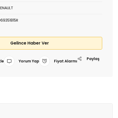
RENAULT
969351815R
Gelince Haber Ver
Paylaş
Yorum Yap
Fiyat Alarmı