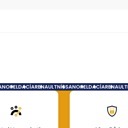
Bu ürüne ilk yorumu siz yapın!
Yorum Yaz
N
OPEL
DACİA
RENAULT
NİSSAN
OPEL
DACİA
RENAULT
N