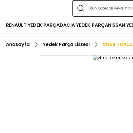
RENAULT YEDEK PARÇA
DACİA YEDEK PARÇA
NİSSAN Y
Anasayfa
Yedek Parça Listesi
VİTES TOPUZU