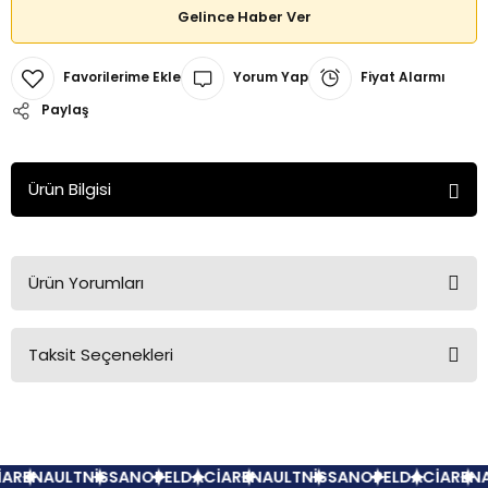
Gelince Haber Ver
Yorum Yap
Fiyat Alarmı
Paylaş
Ürün Bilgisi
Ürün Yorumları
Taksit Seçenekleri
Bu ürüne ilk yorumu siz yapın!
Yorum Yaz
A
RENAULT
NİSSAN
OPEL
DACİA
RENAULT
NİSSAN
OPEL
DACİA
RENA