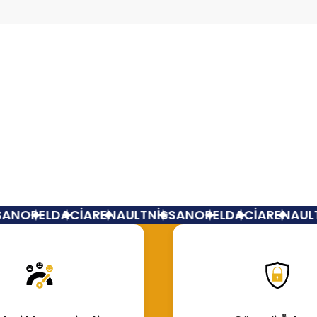
Bu ürüne ilk yorumu siz yapın!
Yorum Yaz
AN
OPEL
DACİA
RENAULT
NİSSAN
OPEL
DACİA
RENAULT