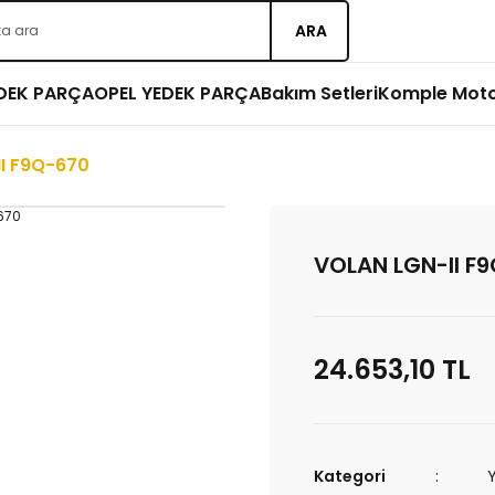
ARA
EDEK PARÇA
OPEL YEDEK PARÇA
Bakım Setleri
Komple Mot
I F9Q-670
VOLAN LGN-II F
24.653,10 TL
Kategori