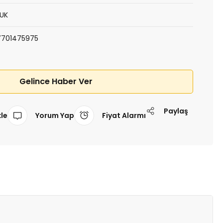
LUK
7701475975
Gelince Haber Ver
Paylaş
Yorum Yap
Fiyat Alarmı