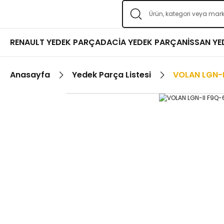
RENAULT YEDEK PARÇA
DACİA YEDEK PARÇA
NİSSAN Y
Anasayfa
Yedek Parça Listesi
VOLAN LGN-I