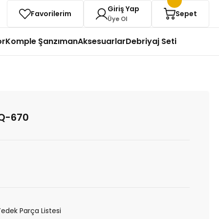
Giriş Yap
Favorilerim
Sepet
Üye Ol
or
Komple Şanzıman
Aksesuarlar
Debriyaj Seti
9Q-670
Yedek Parça Listesi