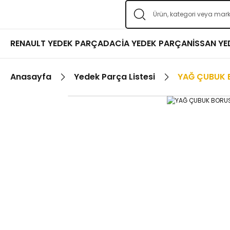
RENAULT YEDEK PARÇA
DACİA YEDEK PARÇA
NİSSAN Y
Anasayfa
Yedek Parça Listesi
YAĞ ÇUBUK 