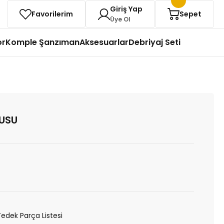
Giriş Yap
Favorilerim
Sepet
Üye Ol
or
Komple Şanzıman
Aksesuarlar
Debriyaj Seti
USU
Yedek Parça Listesi