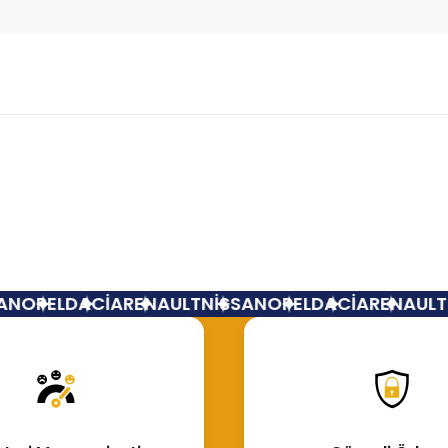
Bu ürüne ilk yorumu siz yapın!
Yorum Yaz
N
OPEL
DACİA
RENAULT
NİSSAN
OPEL
DACİA
RENAULT
N