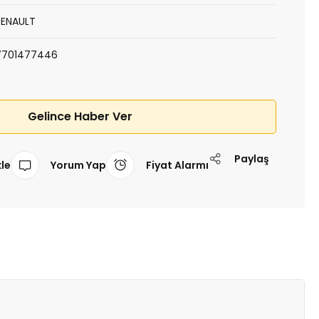
RENAULT
7701477446
Gelince Haber Ver
Paylaş
Yorum Yap
Fiyat Alarmı