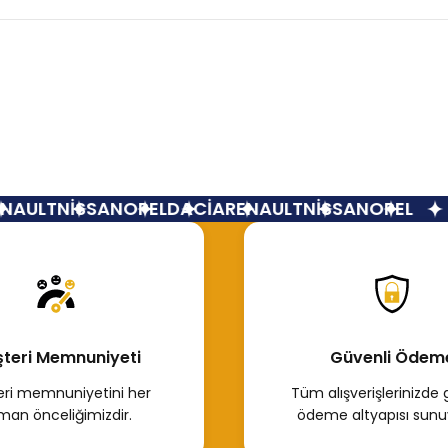
Bu ürüne ilk yorumu siz yapın!
Yorum Yaz
AULT
NİSSAN
OPEL
DACİA
RENAULT
NİSSAN
OPEL
teri Memnuniyeti
Güvenli Ödem
ri memnuniyetini her
Tüm alışverişlerinizde 
man önceliğimizdir.
ödeme altyapısı sunu