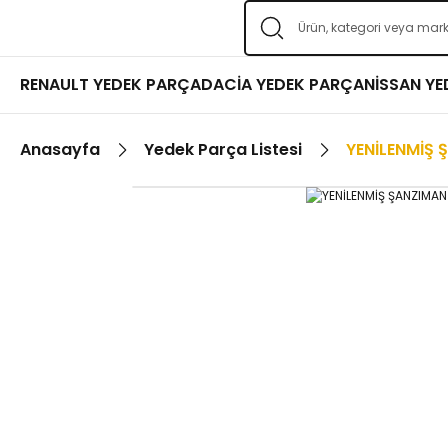
RENAULT YEDEK PARÇA
DACİA YEDEK PARÇA
NİSSAN Y
Anasayfa
Yedek Parça Listesi
YENİLENMİŞ 