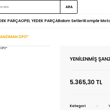
ARA
EDEK PARÇA
OPEL YEDEK PARÇA
Bakım Setleri
Komple Mot
ŞANZIMAN DP0*
YENİLENMİŞ ŞAN
5.365,30 TL
Kategori