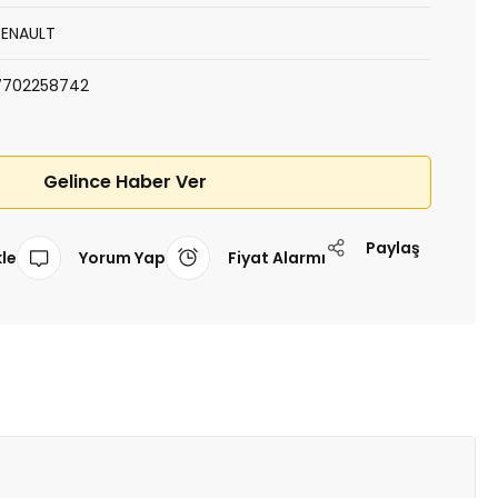
RENAULT
7702258742
Gelince Haber Ver
Paylaş
Yorum Yap
Fiyat Alarmı