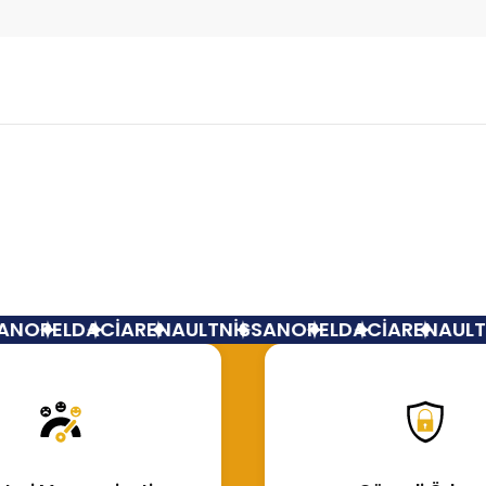
Bu ürüne ilk yorumu siz yapın!
Yorum Yaz
N
OPEL
DACİA
RENAULT
NİSSAN
OPEL
DACİA
RENAULT
N