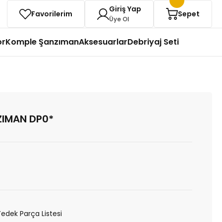
Giriş Yap
Favorilerim
Sepet
Üye Ol
or
Komple Şanzıman
Aksesuarlar
Debriyaj Seti
ZIMAN DP0*
Yedek Parça Listesi