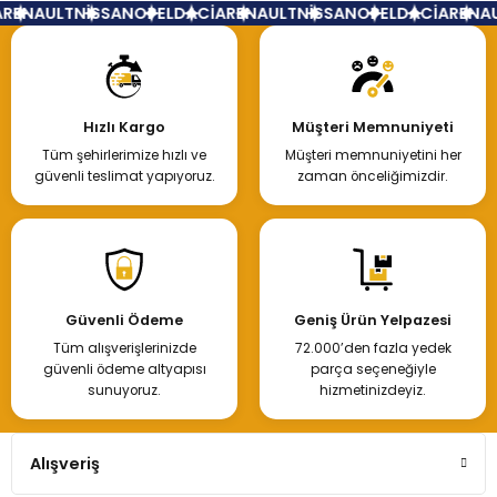
ENAULT
NİSSAN
OPEL
DACİA
RENAULT
NİSSAN
OPEL
DACİA
RENAUL
Hızlı Kargo
Müşteri Memnuniyeti
Tüm şehirlerimize hızlı ve
Müşteri memnuniyetini her
güvenli teslimat yapıyoruz.
zaman önceliğimizdir.
Güvenli Ödeme
Geniş Ürün Yelpazesi
Tüm alışverişlerinizde
72.000’den fazla yedek
güvenli ödeme altyapısı
parça seçeneğiyle
sunuyoruz.
hizmetinizdeyiz.
Alışveriş