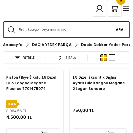
0
ARA
Anasayfa
DACİA YEDEK PARÇA
Dacia Dokker Yedek Parç
FİLTRELE
SIRALA
Piston (Biyel) Kolu 1.5 Dizel
1.5 Dizel Eksantik Dişlisi
Clio Kangoo Megane
Ayarlı Clio Kangoo Megane
Fluence 7701475074
2 Logan Sandero
%44
750,00 TL
8.084,56 TL
4.500,00 TL