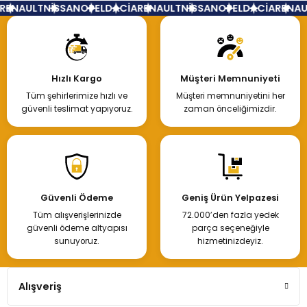
ENAULT
NİSSAN
OPEL
DACİA
RENAULT
NİSSAN
OPEL
DACİA
RENAUL
Hızlı Kargo
Müşteri Memnuniyeti
Tüm şehirlerimize hızlı ve
Müşteri memnuniyetini her
güvenli teslimat yapıyoruz.
zaman önceliğimizdir.
Güvenli Ödeme
Geniş Ürün Yelpazesi
Tüm alışverişlerinizde
72.000’den fazla yedek
güvenli ödeme altyapısı
parça seçeneğiyle
sunuyoruz.
hizmetinizdeyiz.
Alışveriş