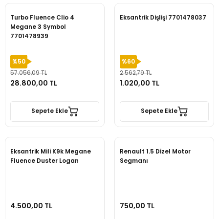
Turbo Fluence Clio 4
Eksantrik Dişlişi 7701478037
Megane 3 Symbol
7701478939
%50
%60
57.056,09 TL
2.562,79 TL
28.800,00 TL
1.020,00 TL
Sepete Ekle
Sepete Ekle
Eksantrik Mili K9k Megane
Renault 1.5 Dizel Motor
Fluence Duster Logan
Segmanı
4.500,00 TL
750,00 TL