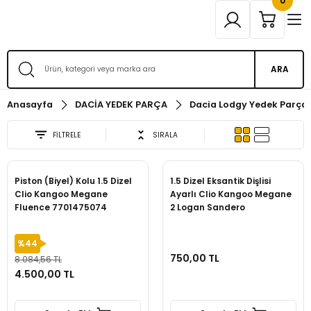
0
ARA
Anasayfa
DACİA YEDEK PARÇA
Dacia Lodgy Yedek Parça
FİLTRELE
SIRALA
Piston (Biyel) Kolu 1.5 Dizel
1.5 Dizel Eksantik Dişlisi
Clio Kangoo Megane
Ayarlı Clio Kangoo Megane
Fluence 7701475074
2 Logan Sandero
%44
750,00 TL
8.084,56 TL
4.500,00 TL