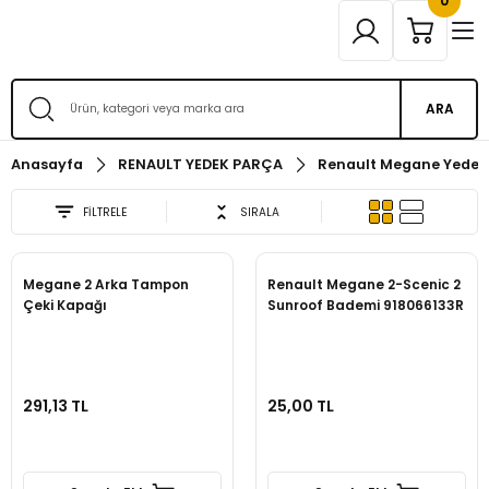
0
ARA
Anasayfa
RENAULT YEDEK PARÇA
Renault Megane Yedek
FİLTRELE
SIRALA
Megane 2 Arka Tampon
Renault Megane 2-Scenic 2
Çeki Kapağı
Sunroof Bademi 918066133R
291,13 TL
25,00 TL