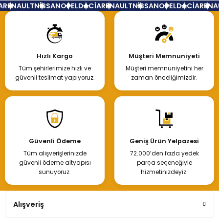
RENAULT
NİSSAN
OPEL
DACİA
RENAULT
NİSSAN
OPEL
DACİA
RENAUL
Hızlı Kargo
Müşteri Memnuniyeti
Tüm şehirlerimize hızlı ve
Müşteri memnuniyetini her
güvenli teslimat yapıyoruz.
zaman önceliğimizdir.
Güvenli Ödeme
Geniş Ürün Yelpazesi
Tüm alışverişlerinizde
72.000’den fazla yedek
güvenli ödeme altyapısı
parça seçeneğiyle
sunuyoruz.
hizmetinizdeyiz.
Alışveriş