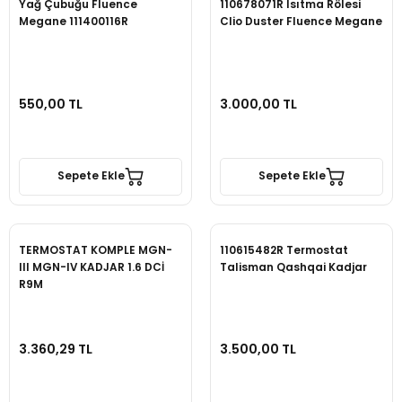
Yağ Çubuğu Fluence
110678071R Isıtma Rölesi
Megane 111400116R
Clio Duster Fluence Megane
550,00 TL
3.000,00 TL
Sepete Ekle
Sepete Ekle
TERMOSTAT KOMPLE MGN-
110615482R Termostat
III MGN-IV KADJAR 1.6 DCİ
Talisman Qashqai Kadjar
R9M
3.360,29 TL
3.500,00 TL