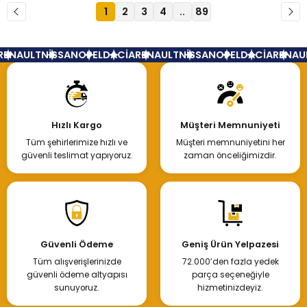
1
2
3
4
..
89
NAULT
NİSSAN
OPEL
DACİA
RENAULT
NİSSAN
OPEL
DACİA
RENAULT
Hızlı Kargo
Müşteri Memnuniyeti
Tüm şehirlerimize hızlı ve
Müşteri memnuniyetini her
güvenli teslimat yapıyoruz.
zaman önceliğimizdir.
Güvenli Ödeme
Geniş Ürün Yelpazesi
Tüm alışverişlerinizde
72.000’den fazla yedek
güvenli ödeme altyapısı
parça seçeneğiyle
sunuyoruz.
hizmetinizdeyiz.