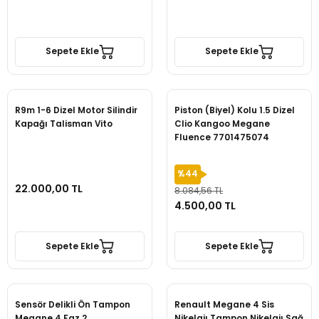
Sepete Ekle
Sepete Ekle
R9m 1-6 Dizel Motor Silindir
Piston (Biyel) Kolu 1.5 Dizel
Kapağı Talisman Vito
Clio Kangoo Megane
Fluence 7701475074
%44
22.000,00 TL
8.084,56 TL
4.500,00 TL
Sepete Ekle
Sepete Ekle
Sensör Delikli Ön Tampon
Renault Megane 4 Sis
Megane 4 Faz 2
Nikelajı Tampon Nikelajı Sağ