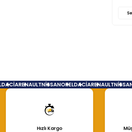
Se
CİA
RENAULT
NİSSAN
OPEL
DACİA
RENAULT
NİSSAN
OP
Hızlı Kargo
Müş