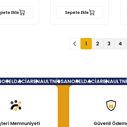
pete Ekle
Sepete Ekle
1
2
3
4
EL
DACİA
RENAULT
NİSSAN
OPEL
DACİA
RENAULT
NİSS
teri Memnuniyeti
Güvenli Ödem