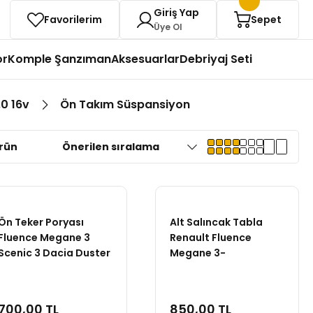
Giriş Yap
Favorilerim
Sepet
Üye Ol
or
Komple Şanzıman
Aksesuarlar
Debriyaj Seti
.0 16v
Ön Takım Süspansiyon
rün
Ön Teker Poryası
Alt Salıncak Tabla
Fluence Megane 3
Renault Fluence
Scenic 3 Dacia Duster
Megane 3-
545008682R
700,00 TL
850,00 TL