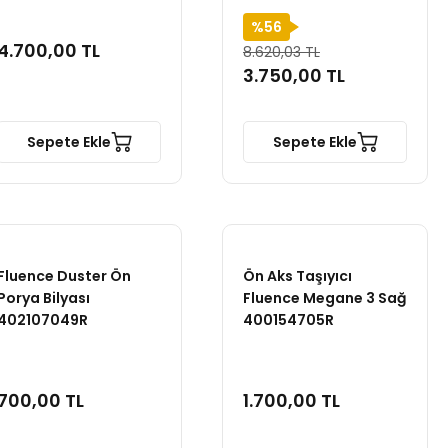
%56
4.700,00 TL
8.620,03 TL
3.750,00 TL
Sepete Ekle
Sepete Ekle
Fluence Duster Ön
Ön Aks Taşıyıcı
Porya Bilyası
Fluence Megane 3 Sağ
402107049R
400154705R
700,00 TL
1.700,00 TL