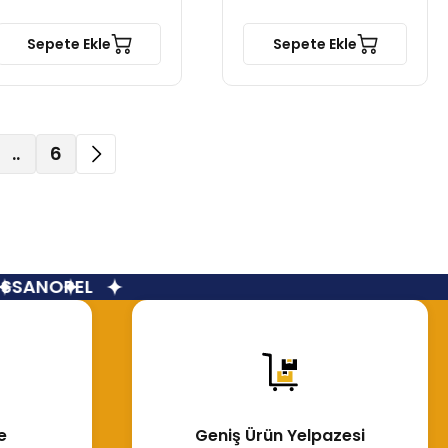
Sepete Ekle
Sepete Ekle
..
6
AN
OPEL
e
Geniş Ürün Yelpazesi