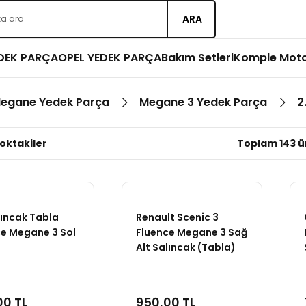
ARA
EDEK PARÇA
OPEL YEDEK PARÇA
Bakım Setleri
Komple Mot
Megane Yedek Parça
Megane 3 Yedek Parça
2
oktakiler
Toplam 143 ü
lıncak Tabla
Renault Scenic 3
ce Megane 3 Sol
Fluence Megane 3 Sağ
Alt Salıncak (Tabla)
00 TL
950,00 TL