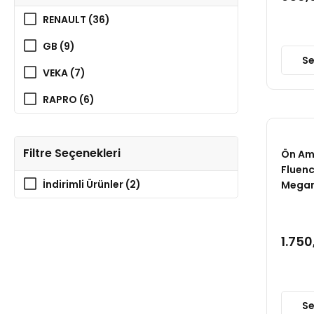
RENAULT (36)
GB (9)
Se
VEKA (7)
RAPRO (6)
ÜÇEL (6)
Filtre Seçenekleri
AYD (5)
Ön Am
Fluenc
KRAFTVOLL (5)
İndirimli Ürünler (2)
Megan
ORJİN (5)
ANKA (4)
1.750
FKK (4)
MGA (4)
Se
SNR (4)