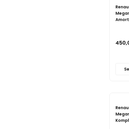
ATF (1)
Renaul
AYK (1)
Megan
Amort
BESEKA (1)
BORSAN (1)
450,
CAREX (1)
DEKAR (1)
ELİTCAR (1)
Se
GÜNSAN (1)
GVA (1)
HATTAT (1)
Renaul
JANT (1)
Megan
Komple
JANTAŞ (1)