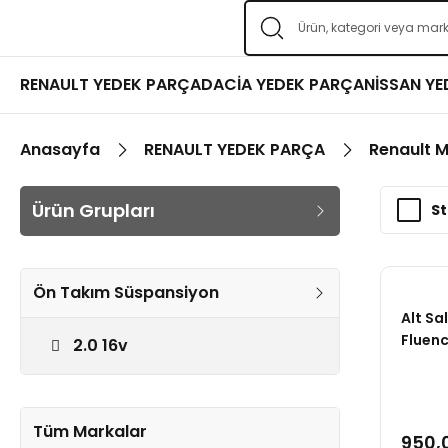
RENAULT YEDEK PARÇA
DACİA YEDEK PARÇA
NİSSAN Y
Anasayfa
RENAULT YEDEK PARÇA
Renault 
Ürün Grupları
St
Ön Takım Süspansiyon
Alt Sa
Fluen
2.0 16v
Tüm Markalar
950,