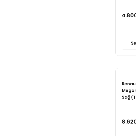
LKS (1)
4.80
MAYSAN (1)
MONROE (1)
MOTORTEC (1)
Se
OEK (1)
ORJ (1)
RECORD (1)
Renaul
RİW (1)
Megane
SACHS (1)
Sağ (
SKF (1)
TRW (1)
8.620
VALEO (1)