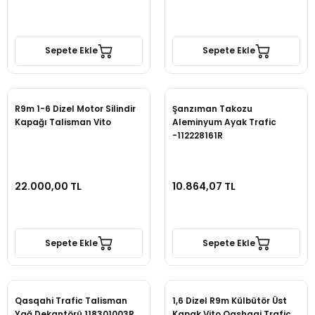
Sepete Ekle
Sepete Ekle
R9m 1-6 Dizel Motor Silindir
Şanzıman Takozu
Kapağı Talisman Vito
Aleminyum Ayak Trafic
-112228161R
22.000,00 TL
10.864,07 TL
Sepete Ekle
Sepete Ekle
Qasqahi Trafic Talisman
1,6 Dizel R9m Külbütör Üst
Yağ Dekantörü 118301003R
Kapak Vito Qashqai Trafic