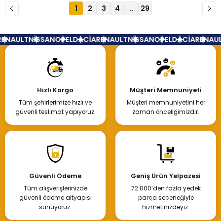
1
2
3
4
..
29
NAULT
NİSSAN
OPEL
DACİA
RENAULT
NİSSAN
OPEL
DACİA
RENAULT
Hızlı Kargo
Müşteri Memnuniyeti
Tüm şehirlerimize hızlı ve
Müşteri memnuniyetini her
güvenli teslimat yapıyoruz.
zaman önceliğimizdir.
Güvenli Ödeme
Geniş Ürün Yelpazesi
Tüm alışverişlerinizde
72.000’den fazla yedek
güvenli ödeme altyapısı
parça seçeneğiyle
sunuyoruz.
hizmetinizdeyiz.