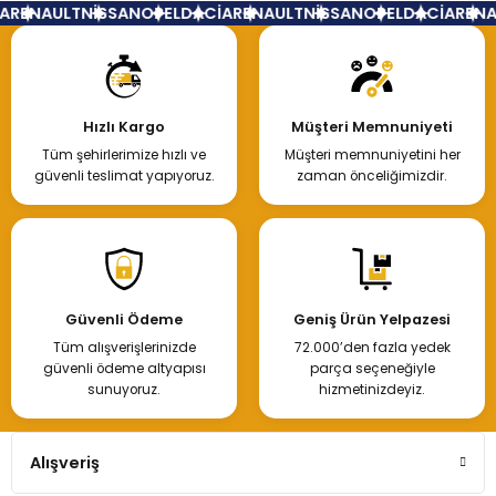
RENAULT
NİSSAN
OPEL
DACİA
RENAULT
NİSSAN
OPEL
DACİA
RENAU
Hızlı Kargo
Müşteri Memnuniyeti
Tüm şehirlerimize hızlı ve
Müşteri memnuniyetini her
güvenli teslimat yapıyoruz.
zaman önceliğimizdir.
Güvenli Ödeme
Geniş Ürün Yelpazesi
Tüm alışverişlerinizde
72.000’den fazla yedek
güvenli ödeme altyapısı
parça seçeneğiyle
sunuyoruz.
hizmetinizdeyiz.
Alışveriş