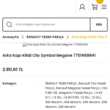
ARA
Anasayfa
RENAULT YEDEK PARÇA
Arka Kapı Kilidi Clio
Arka Kapı Kilidi Clio Symbol Megane 7701469941
2.911,61 TL
Kategori
RENAULT YEDEK PARÇA
,
Renault Clio Yedek
Parça
,
Renault Megane Yedek Parça
,
Clio
II 98-08
,
Megane 1 Yedek Parça
,
1.4 8V
K7J
,
1.4 16v
,
1.6 8V K7M
,
1.6 16v
,
1.5 Dci
,
Kilit Aksamı
,
Kilit Aksamı
,
Kilit Aksamı
,
Kilit
Aksamı
,
Kilit Aksamı