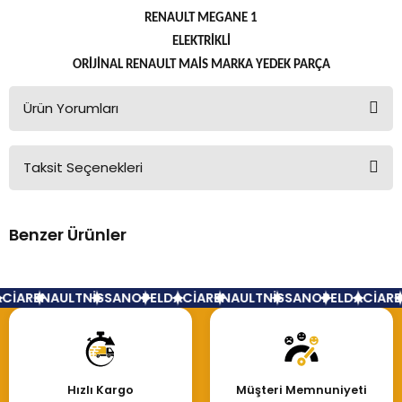
RENAULT MEGANE 1
ELEKTRİKLİ
ORİJİNAL RENAULT MAİS MARKA YEDEK PARÇA
Ürün Yorumları
Taksit Seçenekleri
Bu ürüne ilk yorumu siz yapın!
Benzer Ürünler
Yorum Yaz
Kapı Kilidi Sağ Arka Megane Clio Mekanik
CİA
RENAULT
NİSSAN
OPEL
DACİA
RENAULT
NİSSAN
OPEL
DACİA
RE
650,00 TL
Hızlı Kargo
Müşteri Memnuniyeti