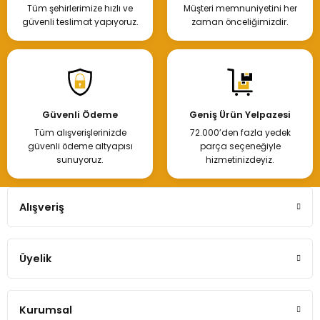
Tüm şehirlerimize hızlı ve
Müşteri memnuniyetini her
Hemen İncele
güvenli teslimat yapıyoruz.
zaman önceliğimizdir.
Kapı Kilidi Arka Sol Renault Clio Megane
Güvenli Ödeme
Geniş Ürün Yelpazesi
Tüm alışverişlerinizde
72.000’den fazla yedek
650,00 TL
güvenli ödeme altyapısı
parça seçeneğiyle
sunuyoruz.
hizmetinizdeyiz.
Hemen İncele
Alışveriş
Tükendi
Üyelik
Kapı Kilidi Clio Megane Sol Arka
Kurumsal