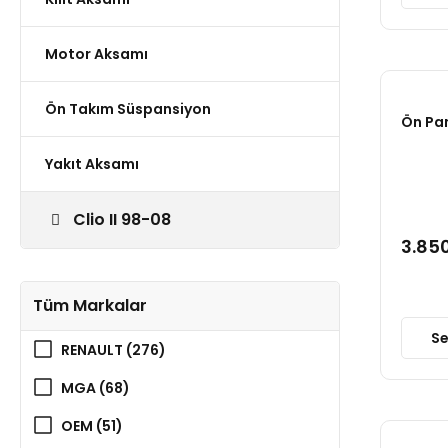
Motor Aksamı
Ön Takım Süspansiyon
Ön Pan
Yakıt Aksamı
Clio II 98-08
3.850
Tüm Markalar
Se
RENAULT (276)
MGA (68)
OEM (51)