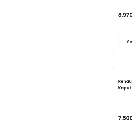
ZEGEN (22)
8.970
ANKA (19)
GUA (19)
ÜÇEL (19)
Se
KALE (18)
AFT (17)
DEPO (17)
Renaul
BOSCH (16)
Kaput
GB (16)
ZENON (16)
7.500
İKMZ (15)
PULO (14)