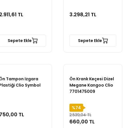
2.911,61 TL
3.298,21 TL
Sepete Ekle
Sepete Ekle
Ön Tampon Izgara
Ön Krank Keçesi Dizel
Plastiği Clio Symbol
Megane Kangoo Clio
7701475009
%74
750,00 TL
2.539,04 TL
660,00 TL