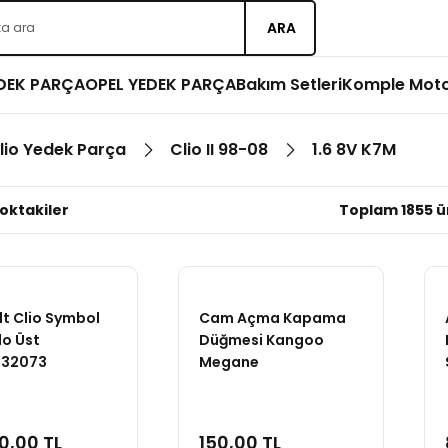
ARA
EDEK PARÇA
OPEL YEDEK PARÇA
Bakım Setleri
Komple Mot
lio Yedek Parça
Clio II 98-08
1.6 8V K7M
oktakiler
Toplam 1855 ü
t Clio Symbol
Cam Açma Kapama
do Üst
Düğmesi Kangoo
32073
Megane
0,00 TL
150,00 TL