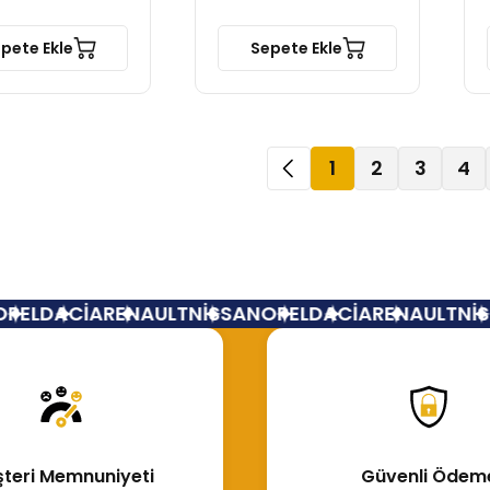
pete Ekle
Sepete Ekle
1
2
3
4
L
DACİA
RENAULT
NİSSAN
OPEL
DACİA
RENAULT
NİSSA
teri Memnuniyeti
Güvenli Ödem