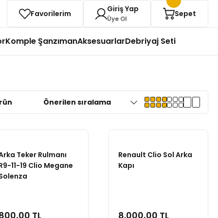
Giriş Yap
Favorilerim
Sepet
Üye Ol
or
Komple Şanzıman
Aksesuarlar
Debriyaj Seti
rün
Arka Teker Rulmanı
Renault Clio Sol Arka
R9-11-19 Clio Megane
Kapı
Solenza
800,00 TL
8.000,00 TL