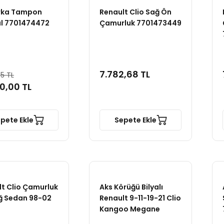
Arka Tampon
Renault Clio Sağ Ön
al 7701474472
Çamurluk 7701473449
7.782,68 TL
85 TL
0,00 TL
pete Ekle
Sepete Ekle
t Clio Çamurluk
Aks Körüğü Bilyalı
ğ Sedan 98-02
Renault 9-11-19-21 Clio
Kangoo Megane