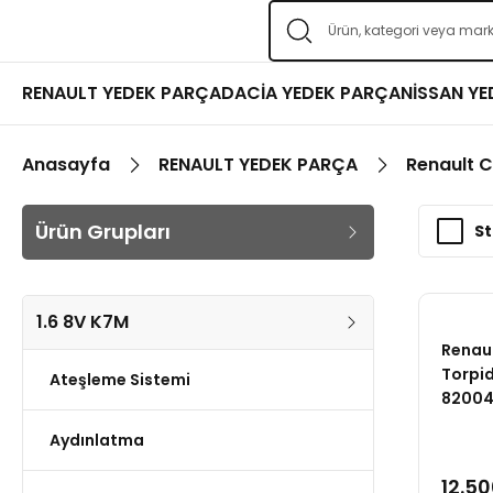
RENAULT YEDEK PARÇA
DACİA YEDEK PARÇA
NİSSAN Y
Anasayfa
RENAULT YEDEK PARÇA
Renault C
Ürün Grupları
St
1.6 8V K7M
Renaul
Torpi
Ateşleme Sistemi
82004
Aydınlatma
12.50