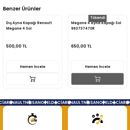
Benzer Ürünler
Yorum Yaz
Tükendi
Dış Ayna Kapağı Renault
Megane 4 Ayna Kapağı Sol
Megane 4 Sol
963737470R
500,00 TL
650,00 TL
Hemen İncele
Hemen İncele
İA
RENAULT
NİSSAN
OPEL
DACİA
RENAULT
NİSSAN
OPEL
DACİA
REN