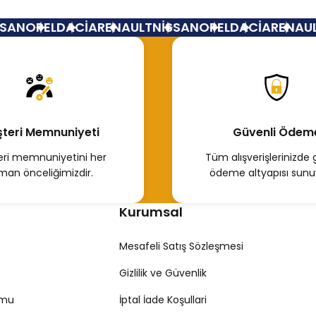
AN
OPEL
DACİA
RENAULT
NİSSAN
OPEL
DACİA
RENAULT
teri Memnuniyeti
Güvenli Ödem
ri memnuniyetini her
Tüm alışverişlerinizde 
man önceliğimizdir.
ödeme altyapısı sunu
Kurumsal
Mesafeli Satış Sözleşmesi
Gizlilik ve Güvenlik
rmu
İptal İade Koşullari