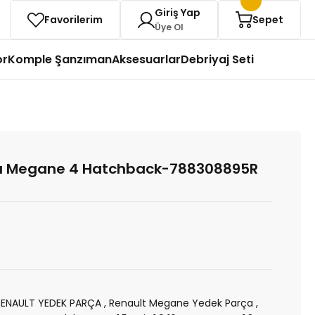
Giriş Yap
Favorilerim
Sepet
Üye Ol
or
Komple Şanzıman
Aksesuarlar
Debriyaj Seti
ğı Megane 4 Hatchback-788308895R
RENAULT YEDEK PARÇA
,
Renault Megane Yedek Parça
,