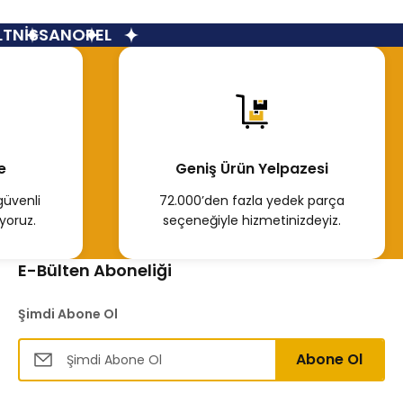
NİSSAN
OPEL
e
Geniş Ürün Yelpazesi
güvenli
72.000’den fazla yedek parça
yoruz.
seçeneğiyle hizmetinizdeyiz.
E-Bülten Aboneliği
Şimdi Abone Ol
Abone Ol