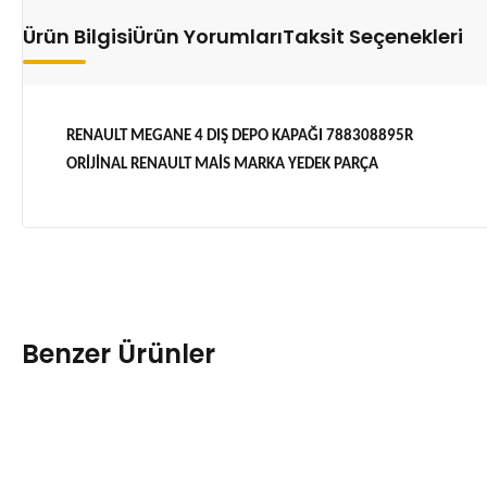
Ürün Bilgisi
Ürün Yorumları
Taksit Seçenekleri
RENAULT MEGANE 4 DIŞ DEPO KAPAĞI 788308895R
ORİJİNAL RENAULT MAİS MARKA YEDEK PARÇA
Benzer Ürünler
Tükendi
Megane 4 Hatchback Dış Depo Kapağı