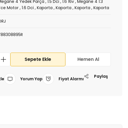
Megane 4 Yedek Parça
,
1.5 Dci
,
1.6 16v
,
Megane 4 1.3
Tce Motor
,
1.6 Dci
,
Kaporta
,
Kaporta
,
Kaporta
,
Kaporta
ORJ
788308895R
Sepete Ekle
Hemen Al
Paylaş
Yorum Yap
Fiyat Alarmı