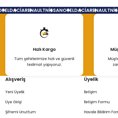
EL
DACİA
RENAULT
NİSSAN
OPEL
DACİA
RENAULT
NİSS
1.677,66 TL
Hemen İncele
Hızlı Kargo
Müş
Tüm şehirlerimize hızlı ve güvenli
Müşte
teslimat yapıyoruz.
za
Alışveriş
Üyelik
Yeni Üyelik
İletişim
Üye Girişi
İletişim Formu
Şifremi Unuttum
Havale Bildirim Fo