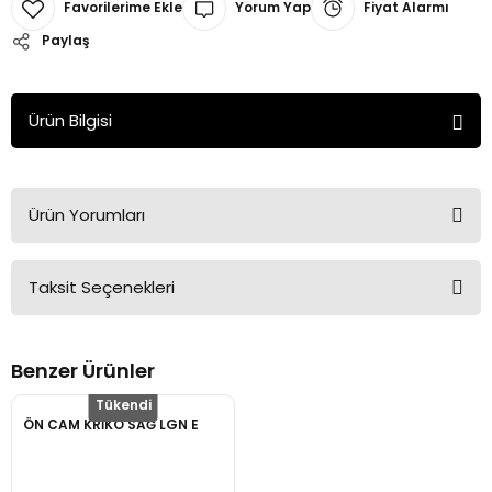
Yorum Yap
Fiyat Alarmı
Paylaş
Ürün Bilgisi
Ürün Yorumları
Taksit Seçenekleri
Bu ürüne ilk yorumu siz yapın!
Benzer Ürünler
Yorum Yaz
Tükendi
ÖN CAM KRİKO SAĞ LGN E