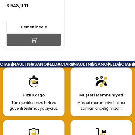
3.948,11 TL
Hemen İncele
CİA
RENAULT
NİSSAN
OPEL
DACİA
RENAULT
NİSSAN
OPEL
DACİA
RE
Hızlı Kargo
Müşteri Memnuniyeti
Tüm şehirlerimize hızlı ve
Müşteri memnuniyetini her
güvenli teslimat yapıyoruz.
zaman önceliğimizdir.