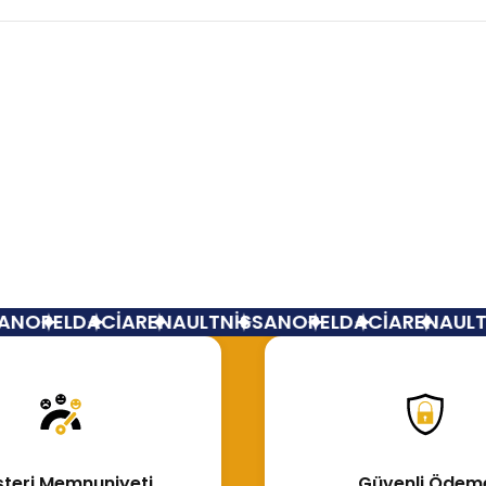
Bu ürüne ilk yorumu siz yapın!
Yorum Yaz
N
OPEL
DACİA
RENAULT
NİSSAN
OPEL
DACİA
RENAULT
N
teri Memnuniyeti
Güvenli Ödem