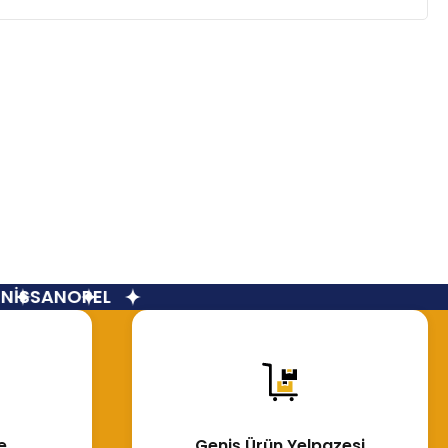
İSSAN
OPEL
e
Geniş Ürün Yelpazesi