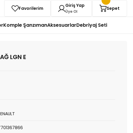
Giriş Yap
Favorilerim
Sepet
Üye Ol
or
Komple Şanzıman
Aksesuarlar
Debriyaj Seti
AĞ LGN E
RENAULT
7701367866