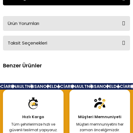
Ürün Yorumları
Taksit Seçenekleri
Bu ürüne ilk yorumu siz yapın!
Benzer Ürünler
Yorum Yaz
Pedal Lastiği Debriyaj Fren Clio Kangoo Megane
CİA
RENAULT
NİSSAN
OPEL
DACİA
RENAULT
NİSSAN
OPEL
DACİA
RE
45,00 TL
Hızlı Kargo
Müşteri Memnuniyeti
Tüm şehirlerimize hızlı ve
Müşteri memnuniyetini her
Hemen İncele
güvenli teslimat yapıyoruz.
zaman önceliğimizdir.