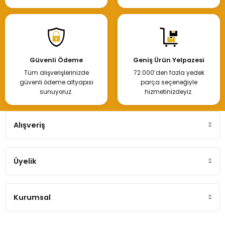
Megane Clio Kangoo Debriyaj Fren Lastiği
Güvenli Ödeme
Geniş Ürün Yelpazesi
Tüm alışverişlerinizde
72.000’den fazla yedek
20,00 TL
güvenli ödeme altyapısı
parça seçeneğiyle
sunuyoruz.
hizmetinizdeyiz.
Hemen İncele
Alışveriş
Üyelik
Debriyaj Fren Pedal Lastiği Renault Clio Kangoo Megane
Kurumsal
45,00 TL