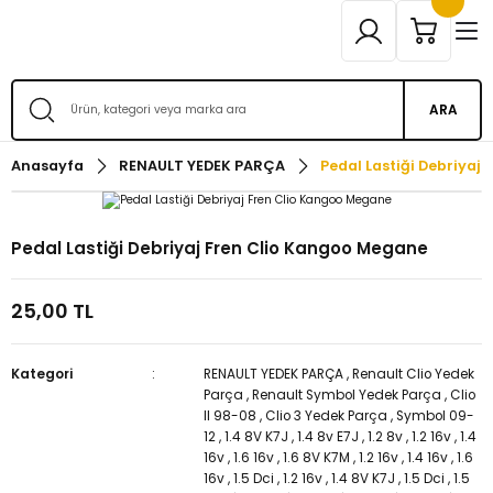
ARA
Anasayfa
RENAULT YEDEK PARÇA
Pedal Lastiği Debriyaj
Pedal Lastiği Debriyaj Fren Clio Kangoo Megane
25,00 TL
Kategori
RENAULT YEDEK PARÇA
,
Renault Clio Yedek
Parça
,
Renault Symbol Yedek Parça
,
Clio
II 98-08
,
Clio 3 Yedek Parça
,
Symbol 09-
12
,
1.4 8V K7J
,
1.4 8v E7J
,
1.2 8v
,
1.2 16v
,
1.4
16v
,
1.6 16v
,
1.6 8V K7M
,
1.2 16v
,
1.4 16v
,
1.6
16v
,
1.5 Dci
,
1.2 16v
,
1.4 8V K7J
,
1.5 Dci
,
1.5