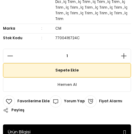
Dci
,
İç Trim
,
İç Trim
,
İç Trim
,
İç Trim
,
İç
Trim
,
İç Trim
,
İç Trim
,
İç Trim
,
İç Trim
,
İç
Trim
,
İç Trim
,
İç Trim
,
İç Trim
,
İç Trim
,
İç
Trim
Marka
CM
Stok Kodu
7700416724C
Sepete Ekle
Hemen Al
Yorum Yap
Fiyat Alarmı
Paylaş
Ürün Bilgisi