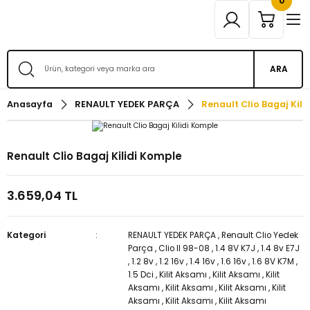
0
ARA
Anasayfa
RENAULT YEDEK PARÇA
Renault Clio Bagaj Kil
Renault Clio Bagaj Kilidi Komple
3.659,04 TL
Kategori
RENAULT YEDEK PARÇA
,
Renault Clio Yedek
Parça
,
Clio II 98-08
,
1.4 8V K7J
,
1.4 8v E7J
,
1.2 8v
,
1.2 16v
,
1.4 16v
,
1.6 16v
,
1.6 8V K7M
,
1.5 Dci
,
Kilit Aksamı
,
Kilit Aksamı
,
Kilit
Aksamı
,
Kilit Aksamı
,
Kilit Aksamı
,
Kilit
Aksamı
,
Kilit Aksamı
,
Kilit Aksamı