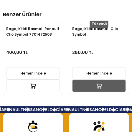
Benzer Ürünler
Yorum Yaz
Tükendi
Bagaj Kilidi Basmalı Renault
Bagaj Kilidi Basmalı Clio
Clio Symbol 7701472508
Symbol
400,00 TL
280,00 TL
Hemen İncele
Hemen İncele
A
RENAULT
NİSSAN
OPEL
DACİA
RENAULT
NİSSAN
OPEL
DACİA
RENA