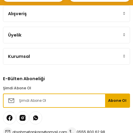
Hemen İncele
Alışveriş
Üyelik
Fluence Megane 3 Alt Salıncak (Tabla) Sol-545018194R
Kurumsal
1.000,00 TL
E-Bülten Aboneliği
Hemen İncele
Şimdi Abone Ol
Abone Ol
Salıncak Burcu Fluence Megane 3 Alt
otoahmetankara@gmail.com
0555 800 62 98