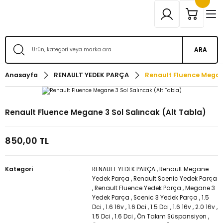
ARA
Anasayfa
RENAULT YEDEK PARÇA
Renault Fluence Megane
Renault Fluence Megane 3 Sol Salıncak (Alt Tabla)
850,00 TL
Kategori
RENAULT YEDEK PARÇA
,
Renault Megane
Yedek Parça
,
Renault Scenic Yedek Parça
,
Renault Fluence Yedek Parça
,
Megane 3
Yedek Parça
,
Scenic 3 Yedek Parça
,
1.5
Dci
,
1.6 16v
,
1.6 Dci
,
1.5 Dci
,
1.6 16v
,
2.0 16v
,
1.5 Dci
,
1.6 Dci
,
Ön Takım Süspansiyon
,