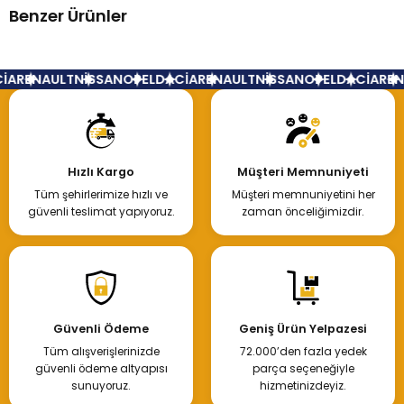
Benzer Ürünler
Yorum Yaz
Renault Fluence Megane 3 Tabla Burcu Arka
İA
RENAULT
NİSSAN
OPEL
DACİA
RENAULT
NİSSAN
OPEL
DACİA
REN
300,00 TL
Hızlı Kargo
Müşteri Memnuniyeti
Tüm şehirlerimize hızlı ve
Müşteri memnuniyetini her
Hemen İncele
güvenli teslimat yapıyoruz.
zaman önceliğimizdir.
Alt Salıncak Renault Fluence Megane 3 Scenic 3
Güvenli Ödeme
Geniş Ürün Yelpazesi
Tüm alışverişlerinizde
72.000’den fazla yedek
8.620,03 TL
güvenli ödeme altyapısı
parça seçeneğiyle
sunuyoruz.
hizmetinizdeyiz.