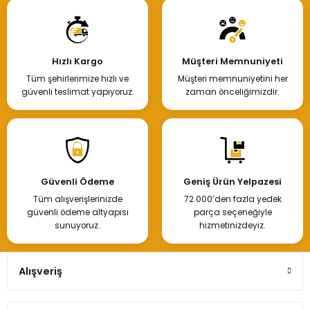
300,00 TL
Hızlı Kargo
Müşteri Memnuniyeti
Tüm şehirlerimize hızlı ve
Müşteri memnuniyetini her
Hemen İncele
güvenli teslimat yapıyoruz.
zaman önceliğimizdir.
Renault Fluence Salıncak Burcu Küçük
Güvenli Ödeme
Geniş Ürün Yelpazesi
Tüm alışverişlerinizde
72.000’den fazla yedek
300,00 TL
güvenli ödeme altyapısı
parça seçeneğiyle
sunuyoruz.
hizmetinizdeyiz.
Hemen İncele
Alışveriş