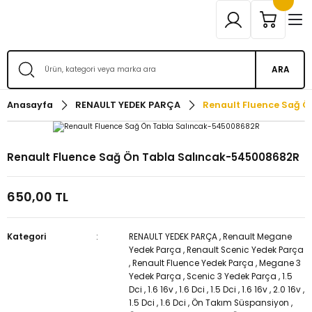
ARA
Anasayfa
RENAULT YEDEK PARÇA
Renault Fluence Sağ 
Renault Fluence Sağ Ön Tabla Salıncak-545008682R
650,00 TL
Kategori
RENAULT YEDEK PARÇA
,
Renault Megane
Yedek Parça
,
Renault Scenic Yedek Parça
,
Renault Fluence Yedek Parça
,
Megane 3
Yedek Parça
,
Scenic 3 Yedek Parça
,
1.5
Dci
,
1.6 16v
,
1.6 Dci
,
1.5 Dci
,
1.6 16v
,
2.0 16v
,
1.5 Dci
,
1.6 Dci
,
Ön Takım Süspansiyon
,