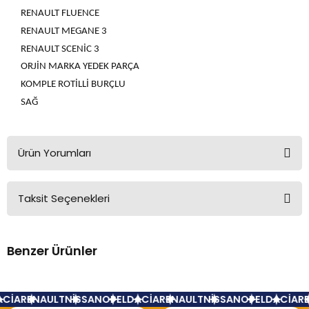
RENAULT FLUENCE
RENAULT MEGANE 3
RENAULT SCENİC 3
ORJİN MARKA YEDEK PARÇA
KOMPLE ROTİLLİ BURÇLU
SAĞ
Ürün Yorumları
Taksit Seçenekleri
Bu ürüne ilk yorumu siz yapın!
Benzer Ürünler
Yorum Yaz
Renault Fluence Salıncak Burcu Büyük
CİA
RENAULT
NİSSAN
OPEL
DACİA
RENAULT
NİSSAN
OPEL
DACİA
RE