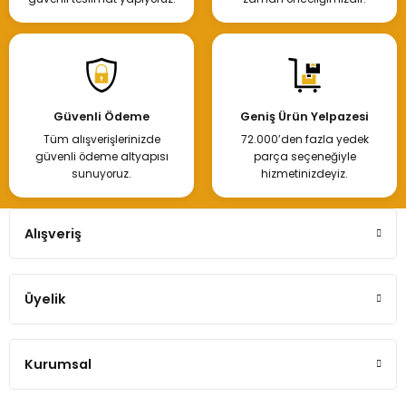
Tükendi
Renault Fluence Megane 3 Alt Salıncak Rotili
Güvenli Ödeme
Geniş Ürün Yelpazesi
Tüm alışverişlerinizde
72.000’den fazla yedek
250,00 TL
güvenli ödeme altyapısı
parça seçeneğiyle
sunuyoruz.
hizmetinizdeyiz.
Hemen İncele
Alışveriş
Tükendi
Üyelik
Fluence Megane 3 Alt Rotil 1.5 Dci 1.6 Benzinli
Kurumsal
250,00 TL