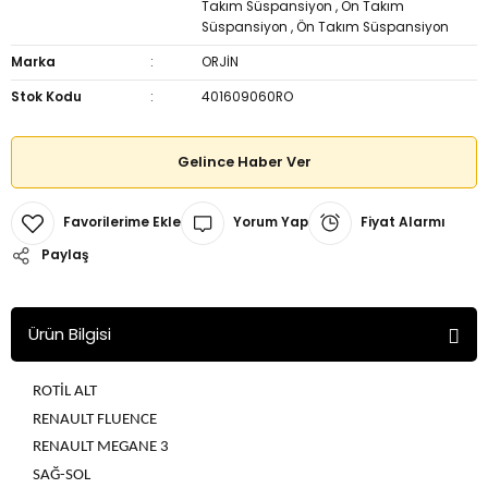
Takım Süspansiyon
,
Ön Takım
Süspansiyon
,
Ön Takım Süspansiyon
Marka
ORJİN
Stok Kodu
401609060RO
Gelince Haber Ver
Yorum Yap
Fiyat Alarmı
Paylaş
Ürün Bilgisi
ROTİL ALT
RENAULT FLUENCE
RENAULT MEGANE 3
SAĞ-SOL