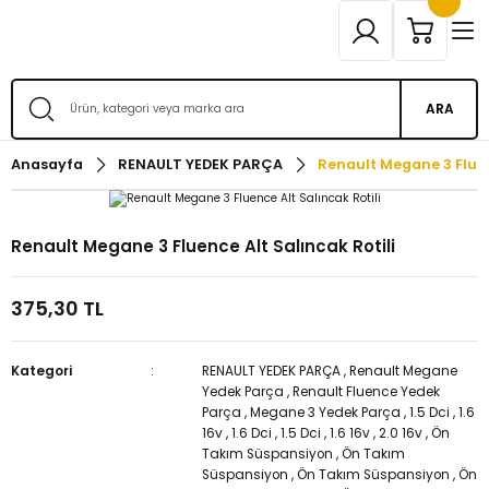
ARA
Anasayfa
RENAULT YEDEK PARÇA
Renault Megane 3 Fluen
Renault Megane 3 Fluence Alt Salıncak Rotili
375,30 TL
Kategori
RENAULT YEDEK PARÇA
,
Renault Megane
Yedek Parça
,
Renault Fluence Yedek
Parça
,
Megane 3 Yedek Parça
,
1.5 Dci
,
1.6
16v
,
1.6 Dci
,
1.5 Dci
,
1.6 16v
,
2.0 16v
,
Ön
Takım Süspansiyon
,
Ön Takım
Süspansiyon
,
Ön Takım Süspansiyon
,
Ön