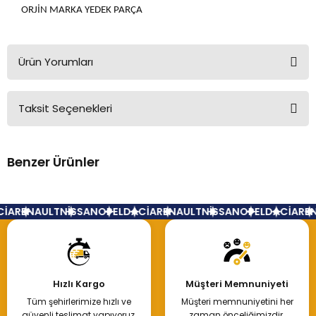
ORJİN MARKA YEDEK PARÇA
Ürün Yorumları
Taksit Seçenekleri
Bu ürüne ilk yorumu siz yapın!
Benzer Ürünler
Yorum Yaz
Alt Rotil Fluence Megane 3
İA
RENAULT
NİSSAN
OPEL
DACİA
RENAULT
NİSSAN
OPEL
DACİA
REN
350,00 TL
Hızlı Kargo
Müşteri Memnuniyeti
Tüm şehirlerimize hızlı ve
Müşteri memnuniyetini her
Hemen İncele
güvenli teslimat yapıyoruz.
zaman önceliğimizdir.