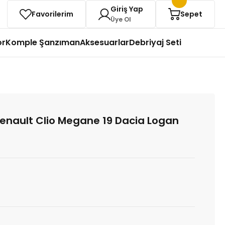
Giriş Yap
Favorilerim
Sepet
Üye Ol
or
Komple Şanzıman
Aksesuarlar
Debriyaj Seti
 Renault Clio Megane 19 Dacia Logan