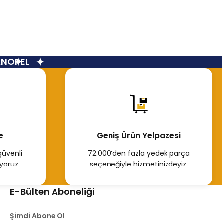
Valf
OPEL
e
Geniş Ürün Yelpazesi
güvenli
72.000’den fazla yedek parça
yoruz.
seçeneğiyle hizmetinizdeyiz.
E-Bülten Aboneliği
Şimdi Abone Ol