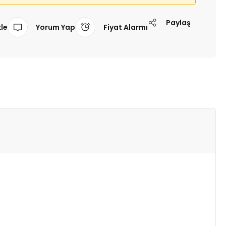
Paylaş
Yorum Yap
Fiyat Alarmı