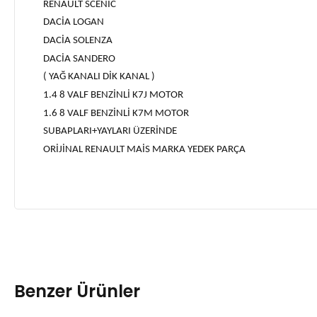
RENAULT SCENİC
DACİA LOGAN
DACİA SOLENZA
DACİA SANDERO
( YAĞ KANALI DİK KANAL )
1.4 8 VALF BENZİNLİ K7J MOTOR
1.6 8 VALF BENZİNLİ K7M MOTOR
SUBAPLARI+YAYLARI ÜZERİNDE
ORİJİNAL RENAULT MAİS MARKA YEDEK PARÇA
Benzer Ürünler