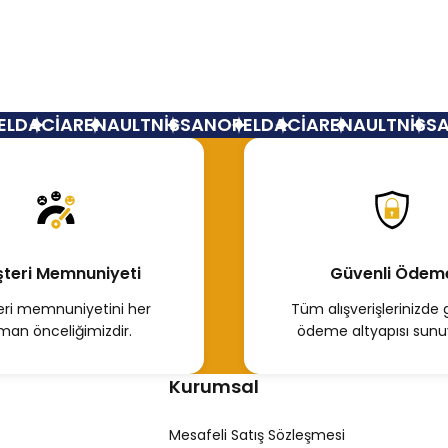
Silindir Kapağı Renault 19 Megane Clio ( Dik Kanal) 1.6 8
DACİA
RENAULT
NİSSAN
OPEL
DACİA
RENAULT
NİSSAN
11.000,00 TL
Hemen İncele
teri Memnuniyeti
Güvenli Ödem
Tükendi
Renault Clio Silindir Kapağı 1.4 1.6 8 Valf (Dik Kanal)
ri memnuniyetini her
Tüm alışverişlerinizde 
man önceliğimizdir.
ödeme altyapısı sunu
1.529,05 TL
Kurumsal
Hemen İncele
Mesafeli Satış Sözleşmesi