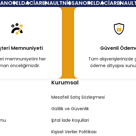
N
OPEL
DACİA
RENAULT
NİSSAN
OPEL
DACİA
RENAULT
N
 TL
en İncele
teri Memnuniyeti
Güvenli Ödem
ri memnuniyetini her
Tüm alışverişlerinizde 
man önceliğimizdir.
ödeme altyapısı sunu
Kurumsal
Mesafeli Satış Sözleşmesi
Gizlilik ve Güvenlik
rmu
İptal İade Koşullari
Kişisel Veriler Politikası