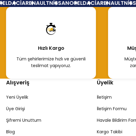
L
DACİA
RENAULT
NİSSAN
OPEL
DACİA
RENAULT
NİSSA
350,00 TL
350,00
Hemen İncele
Hem
Hızlı Kargo
Müş
Tüm şehirlerimize hızlı ve güvenli
Müşte
teslimat yapıyoruz.
za
Alışveriş
Üyelik
Yeni Üyelik
İletişim
Üye Girişi
İletişim Formu
Şifremi Unuttum
Havale Bildirim Fo
Blog
Kargo Takibi