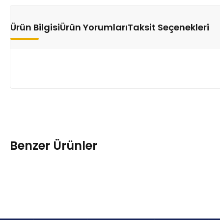
Ürün Bilgisi
Ürün Yorumları
Taksit Seçenekleri
Benzer Ürünler
Sol Rot Başı Renault Clio 7701471145
Renault 