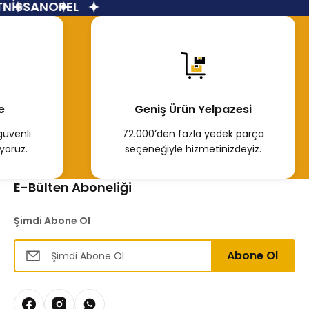
İSSAN
OPEL
e
Geniş Ürün Yelpazesi
güvenli
72.000’den fazla yedek parça
yoruz.
seçeneğiyle hizmetinizdeyiz.
E-Bülten Aboneliği
Şimdi Abone Ol
Abone Ol