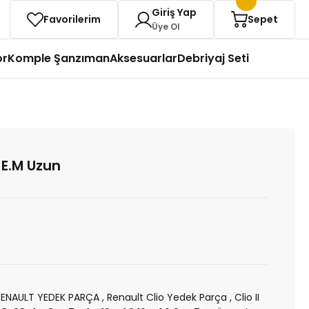
Giriş Yap
Favorilerim
Sepet
Üye Ol
or
Komple Şanzıman
Aksesuarlar
Debriyaj Seti
o E.M Uzun
RENAULT YEDEK PARÇA
,
Renault Clio Yedek Parça
,
Clio II