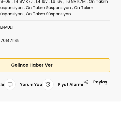
98-08
,
1.4 8V K7J
,
1.4 16v
,
1.6 16v
,
1.6 8V K7M
,
Ön Takım
Süspansiyon
,
Ön Takım Süspansiyon
,
Ön Takım
Süspansiyon
,
Ön Takım Süspansiyon
RENAULT
7701471145
Gelince Haber Ver
Paylaş
Yorum Yap
Fiyat Alarmı