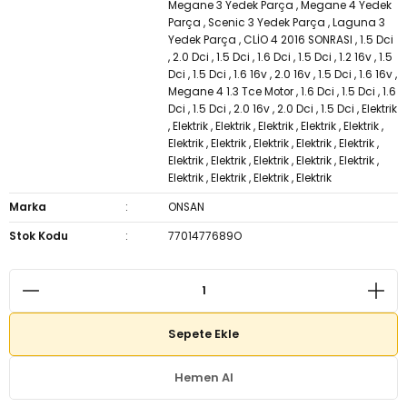
Megane 3 Yedek Parça
,
Megane 4 Yedek
Parça
,
Scenic 3 Yedek Parça
,
Laguna 3
Yedek Parça
,
CLİO 4 2016 SONRASI
,
1.5 Dci
,
2.0 Dci
,
1.5 Dci
,
1.6 Dci
,
1.5 Dci
,
1.2 16v
,
1.5
Dci
,
1.5 Dci
,
1.6 16v
,
2.0 16v
,
1.5 Dci
,
1.6 16v
,
Megane 4 1.3 Tce Motor
,
1.6 Dci
,
1.5 Dci
,
1.6
Dci
,
1.5 Dci
,
2.0 16v
,
2.0 Dci
,
1.5 Dci
,
Elektrik
,
Elektrik
,
Elektrik
,
Elektrik
,
Elektrik
,
Elektrik
,
Elektrik
,
Elektrik
,
Elektrik
,
Elektrik
,
Elektrik
,
Elektrik
,
Elektrik
,
Elektrik
,
Elektrik
,
Elektrik
,
Elektrik
,
Elektrik
,
Elektrik
,
Elektrik
Marka
ONSAN
Stok Kodu
7701477689O
Sepete Ekle
Hemen Al