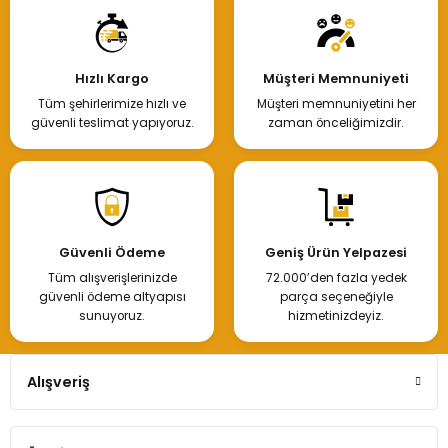
450,00 TL
Hızlı Kargo
Müşteri Memnuniyeti
Tüm şehirlerimize hızlı ve
Müşteri memnuniyetini her
Hemen İncele
güvenli teslimat yapıyoruz.
zaman önceliğimizdir.
Alternatör Kasnağı 6 Kanal Megane Fluence
Güvenli Ödeme
Geniş Ürün Yelpazesi
Tüm alışverişlerinizde
72.000’den fazla yedek
550,00 TL
güvenli ödeme altyapısı
parça seçeneğiyle
sunuyoruz.
hizmetinizdeyiz.
Hemen İncele
Alışveriş