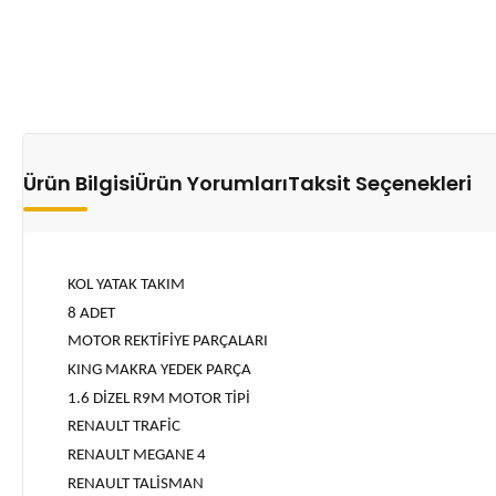
Ürün Bilgisi
Ürün Yorumları
Taksit Seçenekleri
KOL YATAK TAKIM
8 ADET
MOTOR REKTİFİYE PARÇALARI
KING MAKRA YEDEK PARÇA
1.6 DİZEL R9M MOTOR TİPİ
RENAULT TRAFİC
RENAULT MEGANE 4
RENAULT TALİSMAN