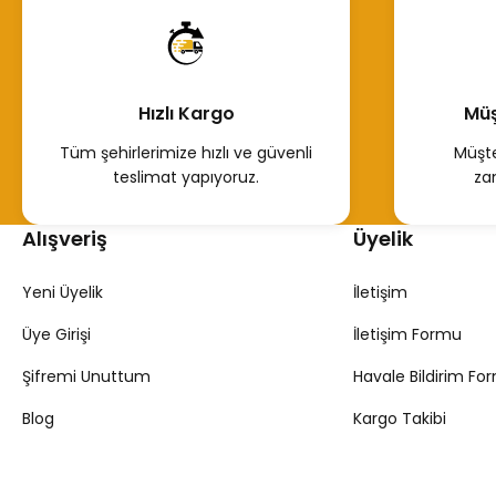
Hemen İncele
Hızlı Kargo
Müş
121507812R Kol Yatak 1,6 Dizel Mercedes Nissan Renault
Tüm şehirlerimize hızlı ve güvenli
Müşte
teslimat yapıyoruz.
za
3.850,00 TL
Alışveriş
Üyelik
Hemen İncele
Yeni Üyelik
İletişim
Üye Girişi
İletişim Formu
Şifremi Unuttum
Havale Bildirim Fo
Blog
Kargo Takibi