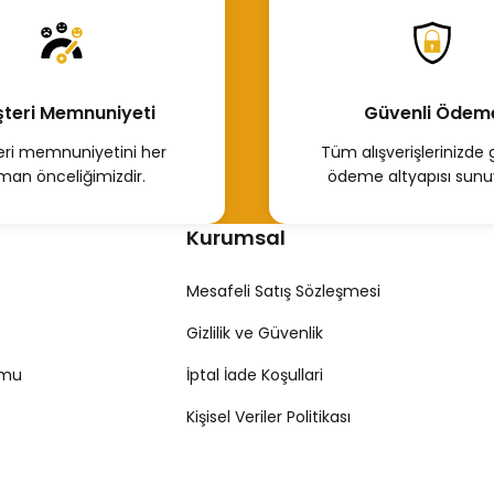
Hemen İncele
teri Memnuniyeti
Güvenli Ödem
Orijinal Kol Yatak 1.6 Dizel Motor R9m 121507812R
ri memnuniyetini her
Tüm alışverişlerinizde 
man önceliğimizdir.
ödeme altyapısı sunu
10.583,64 TL
Kurumsal
Hemen İncele
Mesafeli Satış Sözleşmesi
Gizlilik ve Güvenlik
rmu
İptal İade Koşullari
Kişisel Veriler Politikası