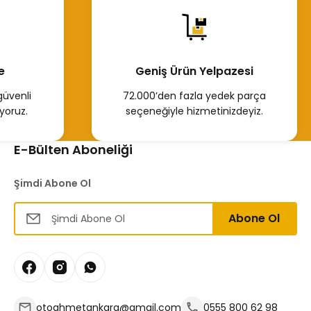
e
Geniş Ürün Yelpazesi
güvenli
72.000’den fazla yedek parça
yoruz.
seçeneğiyle hizmetinizdeyiz.
E-Bülten Aboneliği
Şimdi Abone Ol
Abone Ol
otoahmetankara@gmail.com
0555 800 62 98