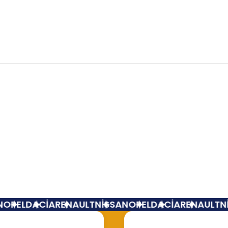
Bu ürüne ilk yorumu siz yapın!
Yorum Yaz
Kol Yatak Qashqai Talisman 1.6 Dizel 121507812R
PEL
DACİA
RENAULT
NİSSAN
OPEL
DACİA
RENAULT
NİS
2.000,00 TL