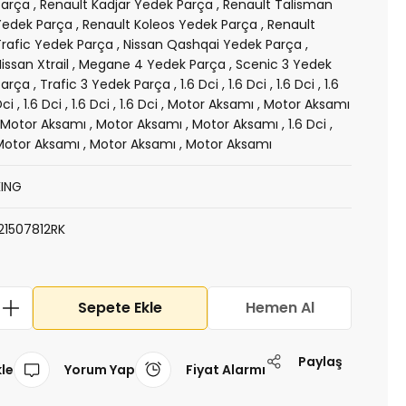
Parça
,
Renault Kadjar Yedek Parça
,
Renault Talisman
Yedek Parça
,
Renault Koleos Yedek Parça
,
Renault
Trafic Yedek Parça
,
Nissan Qashqai Yedek Parça
,
issan Xtrail
,
Megane 4 Yedek Parça
,
Scenic 3 Yedek
Parça
,
Trafic 3 Yedek Parça
,
1.6 Dci
,
1.6 Dci
,
1.6 Dci
,
1.6
Dci
,
1.6 Dci
,
1.6 Dci
,
1.6 Dci
,
Motor Aksamı
,
Motor Aksamı
,
Motor Aksamı
,
Motor Aksamı
,
Motor Aksamı
,
1.6 Dci
,
Motor Aksamı
,
Motor Aksamı
,
Motor Aksamı
KING
121507812RK
Sepete Ekle
Hemen Al
Paylaş
Yorum Yap
Fiyat Alarmı