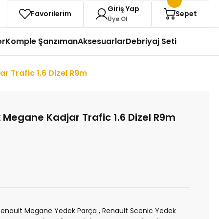
Giriş Yap
Favorilerim
Sepet
Üye Ol
or
Komple Şanzıman
Aksesuarlar
Debriyaj Seti
r Trafic 1.6 Dizel R9m
k Megane Kadjar Trafic 1.6 Dizel R9m
Renault Megane Yedek Parça
,
Renault Scenic Yedek